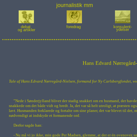
journalistik mm
debat
foredrag
konsulent-
ydelser
og artikler
Hans Edvard Nørregård-
Tale af Hans Edvard Nørregård-Nielsen, formand for Ny Carlsbergfondet, ve
”Nede i Sønderjylland bliver der stadig snakket om en husmand, der havde e
snakkede om det både vidt og bredt. Ja, det var så helt utroligt, at præsten og
lavt. Husmanden forklarede og fortalte om sine planer, det var blevet til det,
nødvendigt at indskyde et formanende ord.
Derfor sagde han:
- Nu må vi jo ikke, min gode Per Madsen, glemme, at der er én ovenover, som