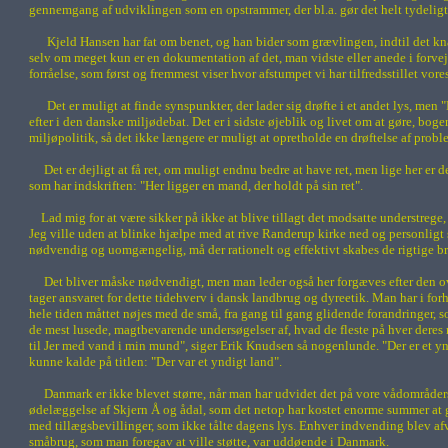
gennemgang af udviklingen som en opstrammer, der bl.a. gør det helt tydeligt,
Kjeld Hansen
har fat om benet, og han bider som grævlingen, indtil det k
selv om meget kun er en dokumentation af det, man vidste eller anede i forve
forråelse, som først og fremmest viser hvor afstumpet vi har tilfredsstillet v
Det er muligt at finde synspunkter, der lader sig drøfte i et andet lys, me
efter i den danske miljødebat. Det er i sidste øjeblik og livet om at gøre, bo
miljøpolitik, så det ikke længere er muligt at opretholde en drøftelse af pr
Det er dejligt at få ret, om muligt endnu bedre at have ret, men lige her er
som har indskriften: "Her ligger en mand, der holdt på sin ret".
Lad mig for at være sikker på ikke at blive tillagt det modsatte understrege, 
Jeg ville uden at blinke hjælpe med at rive Randerup kirke ned og personligt 
nødvendig og uomgængelig, må der rationelt og effektivt skabes de rigtige bru
Det bliver måske nødvendigt, men man leder også her forgæves efter den o
tager ansvaret for dette tidehverv i dansk landbrug og dyreetik. Man har i fo
hele tiden måttet nøjes med de små, fra gang til gang glidende forandringer, so
de mest lusede, magtbevarende undersøgelser af, hvad de fleste på hver deres ni
til Jer med vand i min mund", siger
Erik Knudsen
så nogenlunde. "Der er et y
kunne kalde på titlen: "Der var et yndigt land".
Danmark er ikke blevet større, når man har udvidet det på vore vådområde
ødelæggelse af Skjern Å og ådal, som det netop har kostet enorme summer at g
med tillægsbevillinger, som ikke tålte dagens lys. Enhver indvending blev afv
småbrug, som man foregav at ville støtte, var uddøende i Danmark.