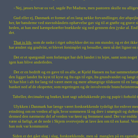
- Nej, jøsses bevar os vel, sagde Per Madsen, men pastoren skulle nu allig
Gud eller ej, Danmark er formet af en lang række forvandlinger, der afspejl
her, før bønderne ved stavnsbåndets ophævelse gav sig til at grøfte og grave
heden, at han med kæmpekræfter brækkede sig ned gennem den jyske al. Endnu 
det.
That is life
, som de raske i riget udtrykker det nu om stunder, og er det ik
har ændret sig gradvist, er blevet forsimplet og besudlet, men så det ligner 
Det er et spørgsmål som forlængst har delt landet i to lejre, samt som noge
igen kan blive anderledes.
Det er en bedrift og en gave til os alle, at
Kjeld Hansen
nu har sammenfattet 
den ligger landet fra kyst til kyst og fra egn til egn, fra grundvandet og lang
Vi har blot i alt for lang tid været mere og mere afmægtige tilskuere til en l
banket ned af de eksperter, som regeringen og de involverede brancheinteresser
Tabeller, decimaler og brøker, kort sagt udelukkende pis og papir i forhold
Ulykken i Danmark har længe været forskrækkende tydeligt for enhver med 
erindring om en verden af igår, hvor sommeren lå og drev i smørgult og duften
dermed den nærmeste del af verden var først og fremmest sand. Der var endda 
være så farligt, at de nede i Skjern overvejede at lave åen om til en kanal. Vo
han nok var kommunist.
Siden er det gået slag i slag, forskrækkende, men så
manglen på en egentlig 