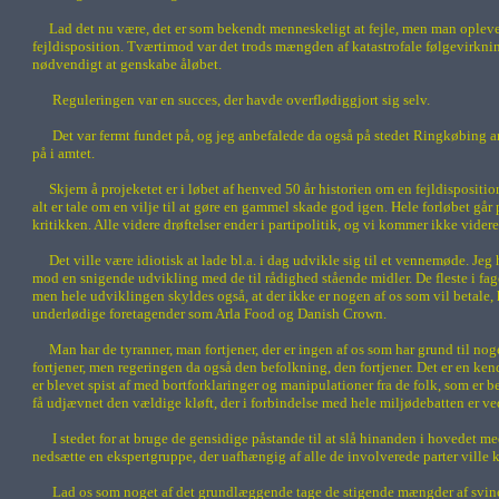
Lad det nu være, det er som bekendt menneskeligt at fejle, men man opleve
fejldisposition. Tværtimod var det trods mængden af katastrofale følgevirkning
nødvendigt at genskabe åløbet.
Reguleringen var en succes, der havde overflødiggjort sig selv.
Det var fermt fundet på, og jeg anbefalede da også på stedet Ringkøbing am
på i amtet.
Skjern å projeketet er i løbet af henved 50 år historien om en fejldispositi
alt er tale om en vilje til at gøre en gammel skade god igen. Hele forløbet g
kritikken. Alle videre drøftelser ender i partipolitik, og vi kommer ikke videre
Det ville være idiotisk at lade bl.a. i dag udvikle sig til et vennemøde. Jeg 
mod en snigende udvikling med de til rådighed stående midler. De fleste i fag
men hele udviklingen skyldes også, at der ikke er nogen af os som vil betale, h
underlødige foretagender som Arla Food og Danish Crown.
Man har de tyranner, man fortjener, der er ingen af os som har grund til nog
fortjener, men regeringen da også den befolkning, den fortjener. Det er en kend
er blevet spist af med bortforklaringer og manipulationer fra de folk, som er b
få udjævnet den vældige kløft, der i forbindelse med hele miljødebatten er ve
I stedet for at bruge de gensidige påstande til at slå hinanden i hovedet 
nedsætte en ekspertgruppe, der uafhængig af alle de involverede parter vill
Lad os som noget af det grundlæggende tage de stigende mængder af svinegyl