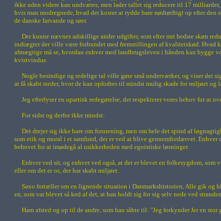
ikke uden videre kan undværes, men lader tallet sig reducere til 17 milliarder,
hvis man modregnede, hvad det koster at rydde bare nødtørftigt op efter den sti
de danske farvande og søer.
Der kunne nævnes adskillige andre udgifter, som efter mit bedste skøn re
indtægter der ville være forbundet med fremstillingen af kvalitetskød. Hvad ko
afmægtige må se, hvordan enhver med landbrugsloven i hånden kan bygge vældi
kvistvindue.
Nogle besindige og redelige tal ville gøre små underværker, og viser det s
at få skabt steder, hvor de kan opfodres til mindst mulig skade for miljøet og 
Jeg efterlyser en upartisk redegørelse, der respekterer vores behov for at ove
For sidst og derfor ikke mindst:
Det drejer sig ikke bare om forurening, men om hele det spind af løgnagtig
som etik og moral i et samfund, der er ved at blive gennemfordærvet. Enhver 
behovet for at imødegå al usikkerheden med egoistiske løsninger.
Enhver ved sit, og enhver ved også, at det er blevet en folkesygdom, som vi a
eller om det er os, der har skabt miljøet.
Saxo fortæller om en lignende situation i Danmarkshistorien, Alle gik og 
en, som var blevet så ked af det, at han holdt sig for sig selv nede ved strand
Ham afsted og op til de andre, som han råbte til: "Jeg forkynder Jer en stor 