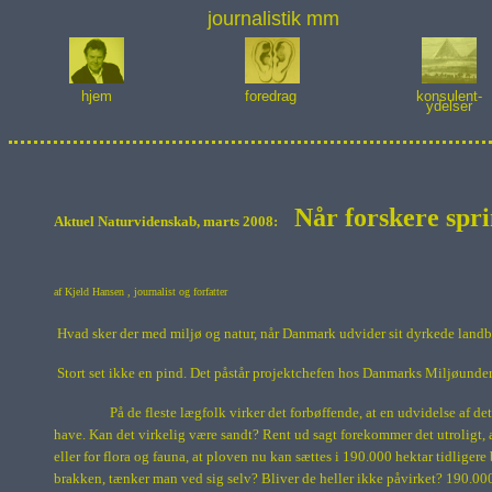
journalistik mm
hjem
foredrag
konsulent-
ydelser
Når forskere spr
Aktuel Naturvidenskab, marts 2008:
af
Kjeld Hansen
, journalist og forfatter
Hvad sker der med miljø og natur, når Danmark udvider sit dyrkede land
Stort set ikke en pind. Det påstår projektchefen hos Danmarks Miljøunder
På de fleste lægfolk virker det forbøffende, at en udvidelse af d
have. Kan det virkelig være sandt? Rent ud sagt forekommer det utroligt, a
eller for flora og fauna, at ploven nu kan sættes i
190.000 hektar
tidligere
brakken, tænker man ved sig selv? Bliver de heller ikke påvirket?
190.000