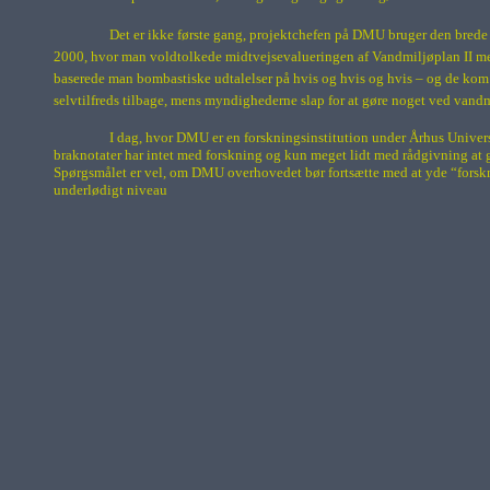
Det er ikke første gang, projektchefen på DMU bruger den brede
2000, hvor man voldtolkede midtvejsevalueringen af Vandmiljøplan II med
baserede man bombastiske udtalelser på hvis og hvis og hvis – og de kom 
selvtilfreds tilbage, mens myndighederne slap for at gøre noget ved vandm
I dag, hvor DMU er en forskningsinstitution under Århus Univers
braknotater har intet med forskning og kun meget lidt med rådgivning at gøre
Spørgsmålet er vel, om DMU overhovedet bør fortsætte med at yde “forskn
underlødigt niveau