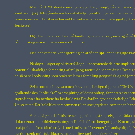
Men når DMU-forskerne siger 'ingen betydning', må det være rigti
sandfærdig og dybtgående analyse af alle følgevirkninger ved denne dramat
ministernotater? Forskerne har vel konsulteret alle deres omhyggeligt konst
forskere?
Og altsammen ikke bare på landbrugets præmisser, men også på b
både
best
og
worse case
scenarier. Eller hvad?
Den chokerende kendsgerning er, at sådan spiller det faglige kla
Ni døgn – siger og skriver 9 døgn – accepterede de otte implicer
potentielt skadelige forandring af miljø og natur i de senere årtier. Det sige
en så banal oplysning som brakarealernes fordeling geografisk og på jordbo
Selve notatet blev sammenskrevet og færdigredigeret af DMU's pro
godkende den “politiske” bearbejdning af deres bidrag, før notatet var 
ingredienser fra forskere fra henholdsvis Det Jordbrugsvidenskabelige F
Universitet. Det hele blev rørt sammen til en stor gryderet, som ingen har
Alene på grund af tidspresset siger det også sig selv, at et sådan 
dokumentation, kildehenvisninger eller håndfaste beregninger. Kun tro, s
brakjorden i fremtiden) er fyldt med ord som “forventet”, “sandsynligt”, 
stærkt stænk politisk diktat, som egentlige faglige redegørelser.